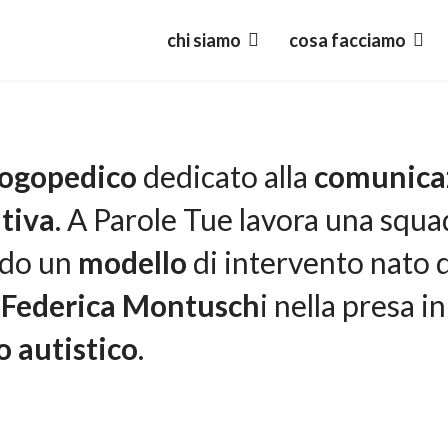
chi siamo
cosa facciamo
logopedico
dedicato alla
comunica
utiva
. A Parole Tue lavora una squa
ndo un
modello
di intervento nato 
 Federica Montusch
i nella presa i
o autistico
.