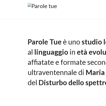
Parole Tue
è uno
studio 
al
linguaggio
in
età evol
affiatate e formate seco
ultraventennale di
Maria
del
Disturbo dello spettr