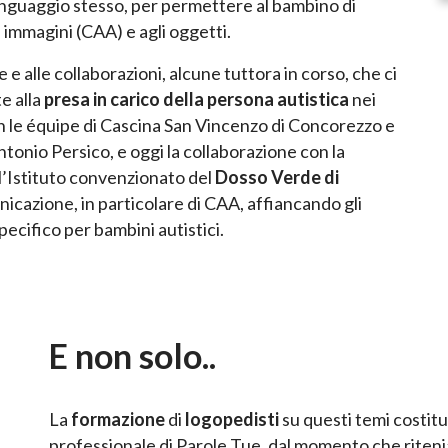
 linguaggio stesso, per permettere al bambino di
le immagini (CAA) e agli oggetti.
e e alle collaborazioni, alcune tuttora in corso, che ci
e alla
presa in carico della persona autistica
nei
on le équipe di Cascina San Vincenzo di Concorezzo e
tonio Persico, e oggi la collaborazione con la
l’Istituto convenzionato del
Dosso Verde di
icazione, in particolare di CAA, affiancando gli
pecifico per bambini autistici.
E non solo..
La
formazione
di
logopedisti
su questi temi costitu
professionale di Parole Tue, dal momento che riten