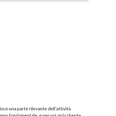
isce una parte rilevante dell’attività
iamo fondamentale, e per noi arricchente,