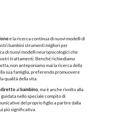
ione
e la ricerca continua di nuovi modelli di
ostri bambini strumenti migliori per
rca di nuovi modelli neuropsicologici che
 nostri trattamenti. Benché richiediamo
rretta, non anteponiamo mai la ricerca della
ella sua famiglia, preferendo promuovere
 qualità della vita.
o
diretto
al
bambino
, ma è anche rivolto alla
è guidata nello speciale compito di
unicative del proprio figlio a partire dalla
i più significativa.